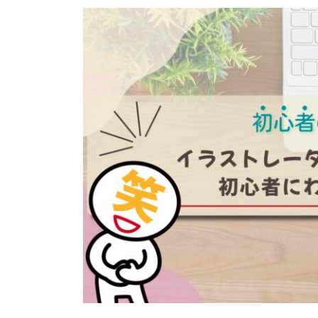
日
時
: