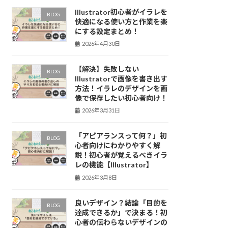
Illustrator初心者がイラレを
BLOG
快適になる使い方と作業を楽
にする設定まとめ！
2026年4月30日
【解決】失敗しない
BLOG
Illustratorで画像を書き出す
方法！イラレのデザインを画
像で保存したい初心者向け！
2026年3月31日
「アピアランスって何？」初
BLOG
心者向けにわかりやすく解
説！初心者が覚えるべきイラ
レの機能【Illustrator】
2026年3月8日
良いデザイン？結論「目的を
BLOG
達成できるか」で決まる！初
心者の伝わらないデザインの