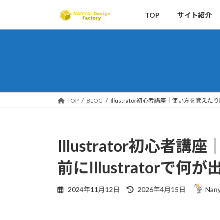
コ
ナ
TOP
サイト紹介
ン
ビ
テ
ゲ
ン
ー
ツ
シ
へ
ョ
ス
ン
キ
に
ッ
移
TOP
BLOG
Illustrator初心者講座｜使い方を覚えた
プ
動
Illustrator初心
前にIllustrator
最
2024年11月12日
2026年4月15日
Nan
終
更
新