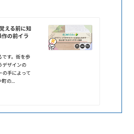
学で覚える前に知
操作の前イラ
るです。街を歩
うデザインの
ーの手によって
や町の…