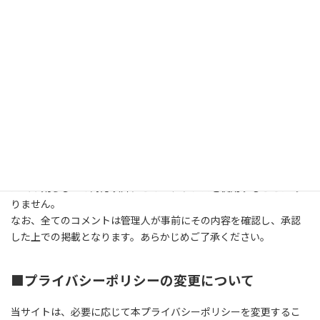
■
情報の共有と開示
当サイトは、法的要求がある場合や、当サイトの権利、財産、安
全の保護のために必要と判断される場合を除き、個人情報を第三
者に開示または共有しません。
■
コメントについて
当サイトへのコメントを残す際に、IPアドレスを収集していま
す。これはブログの標準機能としてサポートされている機能で、ス
パムや荒らしへの対応以外にこのIPアドレスを使用することはあ
りません。
なお、全てのコメントは管理人が事前にその内容を確認し、承認
した上での掲載となります。あらかじめご了承ください。
■
プライバシーポリシーの変更について
当サイトは、必要に応じて本プライバシーポリシーを変更するこ